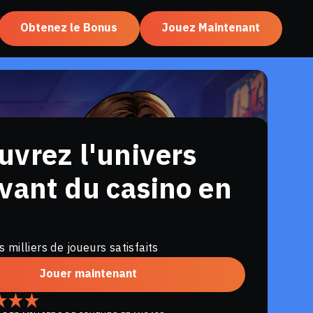
Obtenez le Bonus
Jouez Maintenant
uvrez l'univers
vant du casino en
 milliers de joueurs satisfaits
Jouer maintenant