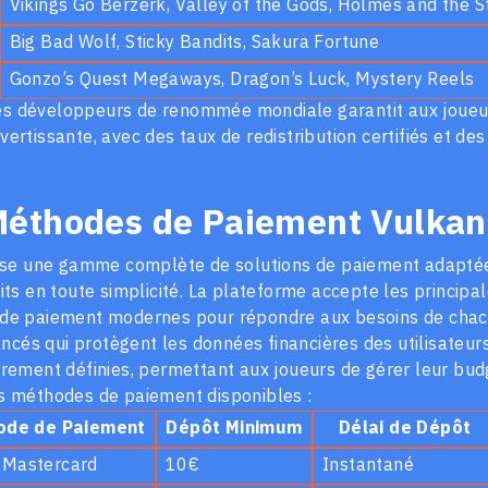
Vikings Go Berzerk, Valley of the Gods, Holmes and the S
Big Bad Wolf, Sticky Bandits, Sakura Fortune
Gonzo’s Quest Megaways, Dragon’s Luck, Mystery Reels
des développeurs de renommée mondiale garantit aux joueu
ivertissante, avec des taux de redistribution certifiés et 
éthodes de Paiement Vulkan
e une gamme complète de solutions de paiement adaptées 
aits en toute simplicité. La plateforme accepte les principa
s de paiement modernes pour répondre aux besoins de chacu
cés qui protègent les données financières des utilisateurs 
airement définies, permettant aux joueurs de gérer leur bu
les méthodes de paiement disponibles :
ode de Paiement
Dépôt Minimum
Délai de Dépôt
/ Mastercard
10€
Instantané