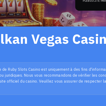
PLÉBISCITÉ PA
lkan Vegas Casin
e de Ruby Slots Casino est uniquement à des fins d'informat
 ou juridiques. Nous vous recommandons de vérifier les cond
site officiel du casino. Veuillez vous assurer de respecter l