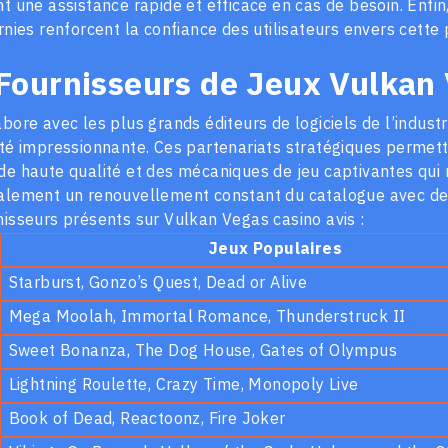
t une assistance rapide et efficace en cas de besoin. Enfin
rnies renforcent la confiance des utilisateurs envers cette
Fournisseurs de Jeux Vulkan
bore avec les plus grands éditeurs de logiciels de l’industr
été impressionnante. Ces partenariats stratégiques permett
e haute qualité et des mécaniques de jeu captivantes qui r
alement un renouvellement constant du catalogue avec des 
nisseurs présents sur Vulkan Vegas casino avis :
Jeux Populaires
Starburst, Gonzo’s Quest, Dead or Alive
Mega Moolah, Immortal Romance, Thunderstruck II
Sweet Bonanza, The Dog House, Gates of Olympus
Lightning Roulette, Crazy Time, Monopoly Live
Book of Dead, Reactoonz, Fire Joker