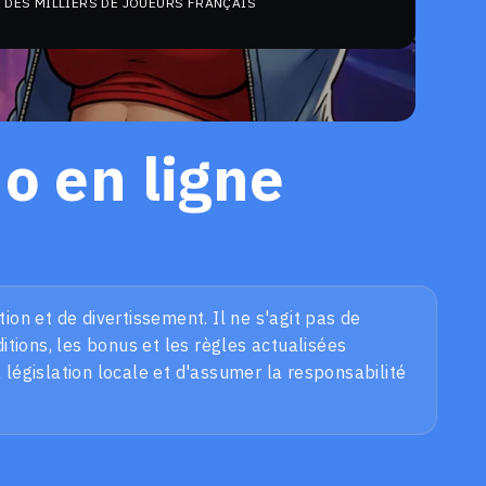
R DES MILLIERS DE JOUEURS FRANÇAIS
o en ligne
ion et de divertissement. Il ne s'agit pas de
itions, les bonus et les règles actualisées
a législation locale et d'assumer la responsabilité