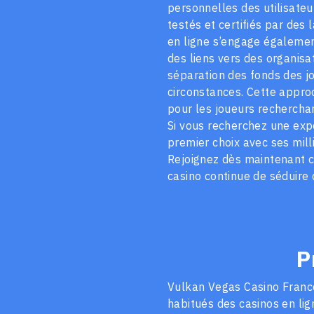
personnelles des utilisateu
testés et certifiés par des
en ligne s’engage également
des liens vers des organisa
séparation des fonds des j
circonstances. Cette appro
pour les joueurs rechercha
Si vous recherchez une exp
premier choix avec ses mil
Rejoignez dès maintenant c
casino continue de séduire 
P
Vulkan Vegas Casino France
habitués des casinos en li