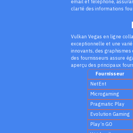
email et téléphone, assuran
clarté des informations fou
Vulkan Vegas en ligne colla
exceptionnelle et une vari
innovants, des graphismes d
des fournisseurs assure ég
aperçu des principaux four
Fournisseur
NetEnt
Microgaming
Pragmatic Play
Evolution Gaming
Play’n GO