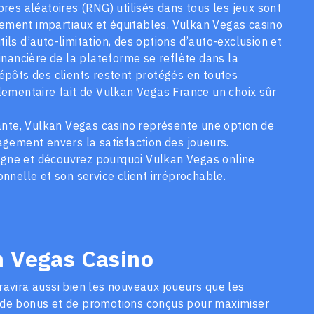
res aléatoires (RNG) utilisés dans tous les jeux sont
alement impartiaux et équitables. Vulkan Vegas casino
ls d’auto-limitation, des options d’auto-exclusion et
inancière de la plateforme se reflète dans la
épôts des clients restent protégés en toutes
lementaire fait de Vulkan Vegas France un choix sûr
sante, Vulkan Vegas casino représente une option de
agement envers la satisfaction des joueurs.
igne et découvrez pourquoi Vulkan Vegas online
nnelle et son service client irréprochable.
n Vegas Casino
avira aussi bien les nouveaux joueurs que les
 de bonus et de promotions conçus pour maximiser