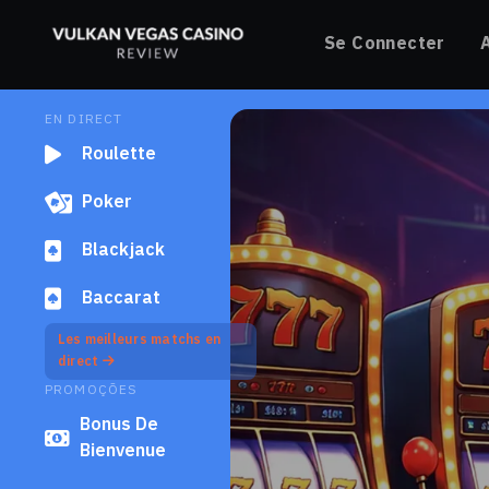
Se Connecter
EN DIRECT
Roulette
Poker
Blackjack
Baccarat
Les meilleurs matchs en
direct
PROMOÇÕES
Bonus De
Bienvenue