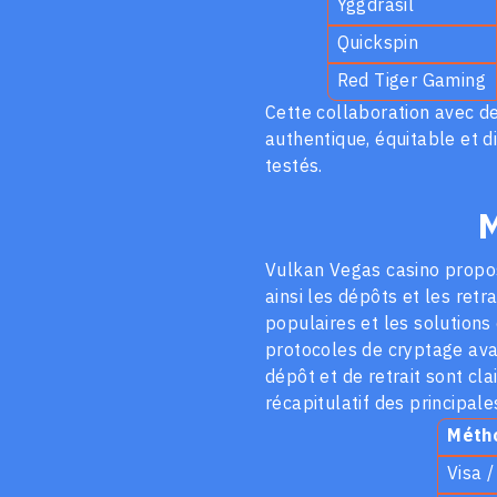
Yggdrasil
Quickspin
Red Tiger Gaming
Cette collaboration avec 
authentique, équitable et d
testés.
M
Vulkan Vegas casino propos
ainsi les dépôts et les retr
populaires et les solution
protocoles de cryptage avan
dépôt et de retrait sont cl
récapitulatif des principa
Méth
Visa 