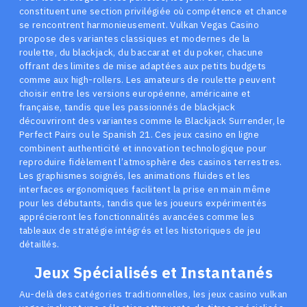
constituent une section privilégiée où compétence et chance
se rencontrent harmonieusement. Vulkan Vegas Casino
propose des variantes classiques et modernes de la
roulette, du blackjack, du baccarat et du poker, chacune
offrant des limites de mise adaptées aux petits budgets
comme aux high-rollers. Les amateurs de roulette peuvent
choisir entre les versions européenne, américaine et
française, tandis que les passionnés de blackjack
découvriront des variantes comme le Blackjack Surrender, le
Perfect Pairs ou le Spanish 21. Ces jeux casino en ligne
combinent authenticité et innovation technologique pour
reproduire fidèlement l’atmosphère des casinos terrestres.
Les graphismes soignés, les animations fluides et les
interfaces ergonomiques facilitent la prise en main même
pour les débutants, tandis que les joueurs expérimentés
apprécieront les fonctionnalités avancées comme les
tableaux de stratégie intégrés et les historiques de jeu
détaillés.
Jeux Spécialisés et Instantanés
Au-delà des catégories traditionnelles, les jeux casino vulkan