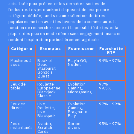
actualisée pour présenter les dernières sorties de
l’industrie. Les jeux jackpot disposent de leur propre
catégorie dédiée, tandis qu’une sélection de titres
populaires met en avant les favoris de la communauté. La
fonction de recherche rapide et la possibilité de tester la
plupart des jeux en mode démo sans engagement financier
rendent l’exploration particulièrement agréable.
Catégorie
Exemples
Fournisseur
Fourchette
RTP
Machines à
Book of
Play’n GO,
94% - 97%
sous
Dead,
NetEnt
Starburst,
Gonzo’s
Quest
Jeux de
Roulette
Evolution
97% -
table
Européenne,
Gaming,
99.5%
Blackjack
Microgaming
Classic
Jeux en
Live
Evolution
97% - 99%
direct
Roulette,
Gaming,
Live
Pragmatic
Blackjack
Play
Jeux
Aviator,
Spribe,
95% - 97%
instantanés
Scratch
divers
Cards