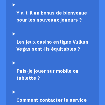
Y a-t-il un bonus de bienvenue
pour les nouveaux joueurs ?
Les jeux casino en ligne Vulkan
Vegas sont-ils équitables ?
Puis-je jouer sur mobile ou
tablette ?
Comment contacter le service