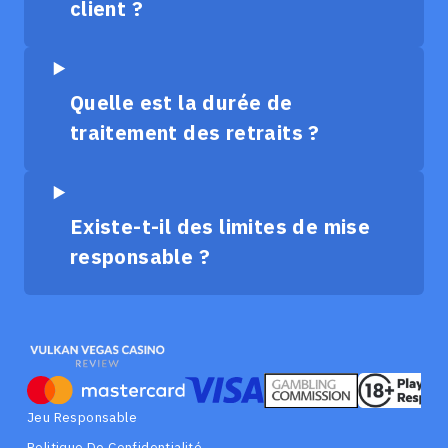
client ?
Quelle est la durée de
traitement des retraits ?
Existe-t-il des limites de mise
responsable ?
Jeu Responsable
Politique De Confidentialité