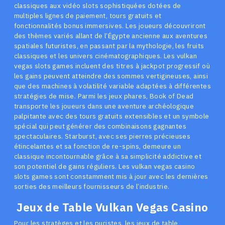
classiques aux vidéo slots sophistiquées dotées de
multiples lignes de paiement, tours gratuits et
fonctionnalités bonus immersives. Les joueurs découvriront
des thèmes variés allant de l’Égypte ancienne aux aventures
spatiales futuristes, en passant par la mythologie, les fruits
classiques et les univers cinématographiques. Les vulkan
vegas slots games incluent des titres à jackpot progressif où
les gains peuvent atteindre des sommes vertigineuses, ainsi
que des machines à volatilité variable adaptées à différentes
stratégies de mise. Parmi les jeux phares, Book of Dead
transporte les joueurs dans une aventure archéologique
palpitante avec des tours gratuits extensibles et un symbole
spécial qui peut générer des combinaisons gagnantes
spectaculaires. Starburst, avec ses pierres précieuses
étincelantes et sa fonction de re-spins, demeure un
classique incontournable grâce à sa simplicité addictive et
son potentiel de gains réguliers. Les vulkan vegas casino
slots games sont constamment mis à jour avec les dernières
sorties des meilleurs fournisseurs de l’industrie.
Jeux de Table Vulkan Vegas Casino
Pour les stratèges et les puristes, les jeux de table